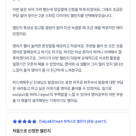
이번 달은 쉬어 가려 했는데 엉겁결에 신청을 하게 되었어요. 그래서 조금은
부담 없어 보이는 2분 스피킹 다이어리 챌린지를 선택해보았습니다.
챌린지 특성상 참고할 음원이 없어 미션 녹음할 때 조금 애를 먹었지만 재미
있었어요.
영어가 빨리 늘려면 혼잣말을 해보라고 하잖아요. 주변을 둘러 싼 모든 것을
영어로 말해보라고 하기도 하구요. 하지만 막상 혼자서 하려니 어색해서 잘
못하겠더라구요. 그러다가 이번 챌린지 덕분에 강제적으로 비슷한 활동을
일정기간 꾸준히 해볼 수 있었어요. 영어와 내 생활이 그리 멀리 있지 않다는
느낌이 들어 영어가 좀 더 친근하게 느껴졌구요.
피드백해주신 선생님도 발음보다는 표현 위주로 봐주셔서 발음에 대한 부담
은 내려놓고 하고 싶은 이야기를 영어로 풀어볼 수 있었어요. 일기로
output을 하려니 input의 부족함을 느낄 수 있어서 영어공부의 어떤 부분
을 더 채울지 생각해보는 기회이기도 했어요.
Dalya&Steph 팟캐스트 챌린지 (8일-part1)
처음으로 신청한 챌린지