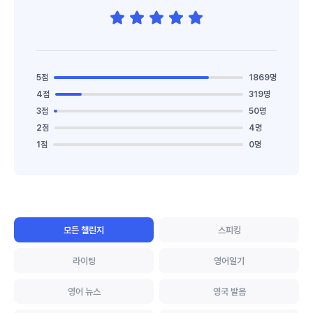
5점
1869명
4점
319명
3점
50명
2점
4명
1점
0명
모든 챌린지
스피킹
라이팅
영어일기
영어 뉴스
영국 발음