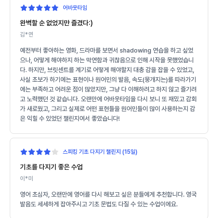
어바웃타임
완벽할 순 없었지만 즐겼다:)
김*연
예전부터 좋아하는 영화, 드라마를 보면서 shadowing 연습을 하고 싶었
으나, 어떻게 해야하지 하는 막연함과 귀찮음으로 인해 시작을 못했었습니
다. 하지만, 브릿센트를 계기로 어떻게 해야할지 대충 감을 잡을 수 있었고,
사실 초보가 하기에는 표현이나 원어민의 발음, 속도(뭉개지는)를 따라가기
에는 부족하고 어려운 점이 많았지만, 그냥 다 이해하려고 하지 않고 즐기려
고 노력했던 것 같습니다. 오랜만에 어바웃타임을 다시 보니 또 재밌고 감회
가 새로웠고, 그리고 실제로 어떤 표현들을 원어민들이 많이 사용하는지 감
은 익힐 수 있었던 챌린지여서 좋았습니다!
스피킹 기초 다지기 챌린지 (15일)
기초를 다지기 좋은 수업
이*미
영어 초심자, 오랜만에 영어를 다시 해보고 싶은 분들에게 추천합니다. 영국
발음도 세세하게 잡아주시고 기초 문법도 다질 수 있는 수업이에요.