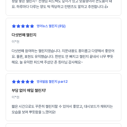
정말 좋은 챌린지~ 선생님 피드백도 깊이가 있고 맞춤형이라 큰도움이 돼
요. 하루마다 다루는 양도 딱 적당하고 컨텐츠도 알차고 추천합니다.👍
영어뉴스 챌린지 (8일)
다섯번째 챌린지
이*현
다섯번째 참여하는 챌린지였습니다. 지문내용도 흥미롭고 다양해서 좋았어
요. 물론, 표현도 유익했습니다. 한번도 안 빠지고 챌린지 끝내서 너무 뿌듯
해요. 늘 유익한 피드백 주셨던 존 튜터님 감사해요~
영국발음 챌린지 part2
부담 없이 매일 챌린지!
이*현
짧은 시간으로도 꾸준히 챌린지할 수 있어서 좋았고, 대시보드가 채워지는
모습을 보며 뿌듯함을 느꼈어요!