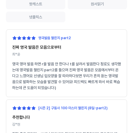
팟캐스트
원서읽기
넷플릭스
영국발음 챌린지 part2
진짜 영국 발음은 모음으로부터
최*윤
영국 영어 발음 하면 r을 발음 안 한다나 t를 살려서 발음한다 정로도 생각했
는데 영국발음 챌린지 part2를 들으며 진짜 영국 발음은 모음에서부터 온
다고 느꼈어요 선생님 입모양을 잘 따라하다보면 우리가 흔히 듣는 영국발
음으로 발화하는 모습을 발견할 수 있어요! 피드백도 빠르게 와서 바로 복습
하는데 큰 도움이 되었습니다:)
[시즌 2] 구동사 100 마스터 챌린지 (8일-part2)
추천합니다
김*현