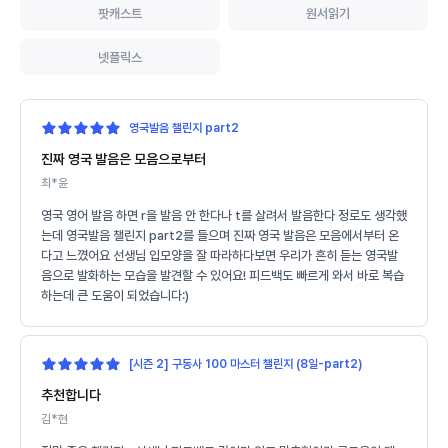
팟캐스트
원서읽기
넷플릭스
영국발음 챌린지 part2
진짜 영국 발음은 모음으로부터
최*윤
영국 영어 발음 하면 r을 발음 안 한다나 t를 살려서 발음한다 정로도 생각했
는데 영국발음 챌린지 part2를 들으며 진짜 영국 발음은 모음에서부터 온
다고 느꼈어요 선생님 입모양을 잘 따라하다보면 우리가 흔히 듣는 영국발
음으로 발화하는 모습을 발견할 수 있어요! 피드백도 빠르게 와서 바로 복습
하는데 큰 도움이 되었습니다:)
[시즌 2] 구동사 100 마스터 챌린지 (8일-part2)
추천합니다
김*현