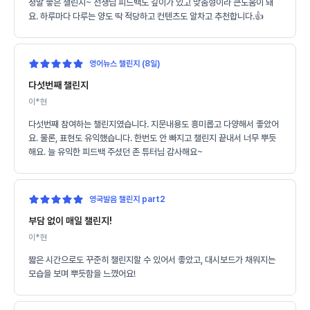
정말 좋은 챌린지~ 선생님 피드백도 깊이가 있고 맞춤형이라 큰도움이 돼
요. 하루마다 다루는 양도 딱 적당하고 컨텐츠도 알차고 추천합니다.👍
영어뉴스 챌린지 (8일)
다섯번째 챌린지
이*현
다섯번째 참여하는 챌린지였습니다. 지문내용도 흥미롭고 다양해서 좋았어
요. 물론, 표현도 유익했습니다. 한번도 안 빠지고 챌린지 끝내서 너무 뿌듯
해요. 늘 유익한 피드백 주셨던 존 튜터님 감사해요~
영국발음 챌린지 part2
부담 없이 매일 챌린지!
이*현
짧은 시간으로도 꾸준히 챌린지할 수 있어서 좋았고, 대시보드가 채워지는
모습을 보며 뿌듯함을 느꼈어요!