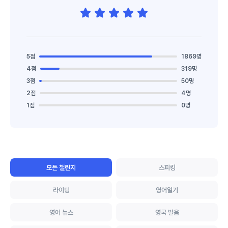
5점
1869명
4점
319명
3점
50명
2점
4명
1점
0명
모든 챌린지
스피킹
라이팅
영어일기
영어 뉴스
영국 발음