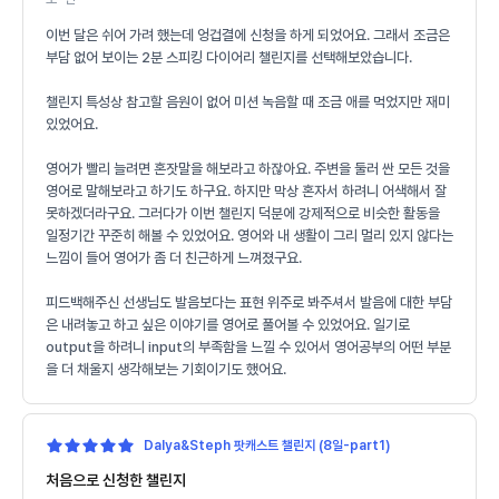
이번 달은 쉬어 가려 했는데 엉겁결에 신청을 하게 되었어요. 그래서 조금은
부담 없어 보이는 2분 스피킹 다이어리 챌린지를 선택해보았습니다.
챌린지 특성상 참고할 음원이 없어 미션 녹음할 때 조금 애를 먹었지만 재미
있었어요.
영어가 빨리 늘려면 혼잣말을 해보라고 하잖아요. 주변을 둘러 싼 모든 것을
영어로 말해보라고 하기도 하구요. 하지만 막상 혼자서 하려니 어색해서 잘
못하겠더라구요. 그러다가 이번 챌린지 덕분에 강제적으로 비슷한 활동을
일정기간 꾸준히 해볼 수 있었어요. 영어와 내 생활이 그리 멀리 있지 않다는
느낌이 들어 영어가 좀 더 친근하게 느껴졌구요.
피드백해주신 선생님도 발음보다는 표현 위주로 봐주셔서 발음에 대한 부담
은 내려놓고 하고 싶은 이야기를 영어로 풀어볼 수 있었어요. 일기로
output을 하려니 input의 부족함을 느낄 수 있어서 영어공부의 어떤 부분
을 더 채울지 생각해보는 기회이기도 했어요.
Dalya&Steph 팟캐스트 챌린지 (8일-part1)
처음으로 신청한 챌린지