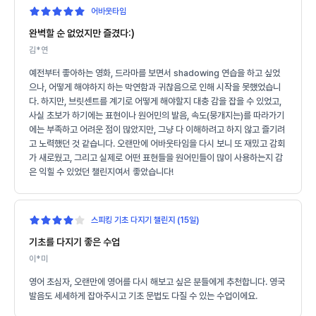
어바웃타임
완벽할 순 없었지만 즐겼다:)
김*연
예전부터 좋아하는 영화, 드라마를 보면서 shadowing 연습을 하고 싶었
으나, 어떻게 해야하지 하는 막연함과 귀찮음으로 인해 시작을 못했었습니
다. 하지만, 브릿센트를 계기로 어떻게 해야할지 대충 감을 잡을 수 있었고,
사실 초보가 하기에는 표현이나 원어민의 발음, 속도(뭉개지는)를 따라가기
에는 부족하고 어려운 점이 많았지만, 그냥 다 이해하려고 하지 않고 즐기려
고 노력했던 것 같습니다. 오랜만에 어바웃타임을 다시 보니 또 재밌고 감회
가 새로웠고, 그리고 실제로 어떤 표현들을 원어민들이 많이 사용하는지 감
은 익힐 수 있었던 챌린지여서 좋았습니다!
스피킹 기초 다지기 챌린지 (15일)
기초를 다지기 좋은 수업
이*미
영어 초심자, 오랜만에 영어를 다시 해보고 싶은 분들에게 추천합니다. 영국
발음도 세세하게 잡아주시고 기초 문법도 다질 수 있는 수업이에요.