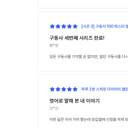
[시즌 3] 구동사 100 마스터 
구동사 세번째 시리즈 완료!
황*영
모든 구동사를 기억할 순 없지만, 알던 구동사를 다
하루 2분 스피킹 다이어리 챌린
영어로 말해 본 내 이야기
조*선
이번 달은 쉬어 가려 했는데 엉겁결에 신청을 하게 