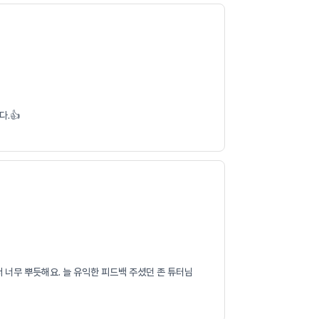
.👍
 너무 뿌듯해요. 늘 유익한 피드백 주셨던 존 튜터님