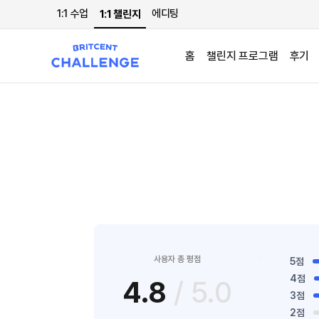
1:1 수업
에디팅
1:1 챌린지
홈
챌린지 프로그램
후기
사용자 총 평점
5점
4점
4.8
/ 5.0
3점
2점