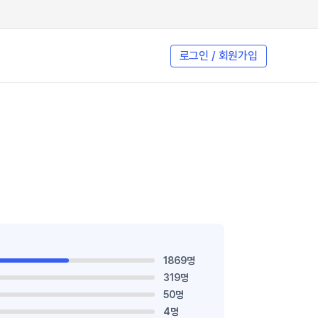
로그인 / 회원가입
1869명
319명
50명
4명