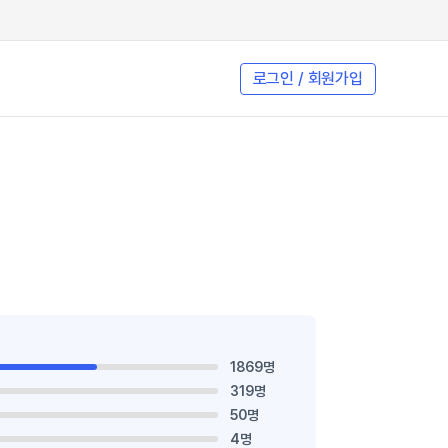
로그인 / 회원가입
1869명
319명
50명
4명