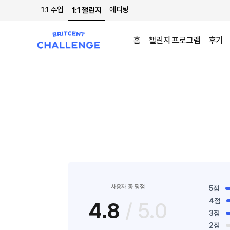
1:1 수업
에디팅
1:1 챌린지
홈
챌린지 프로그램
후기
사용자 총 평점
5점
4점
4.8
/ 5.0
3점
2점