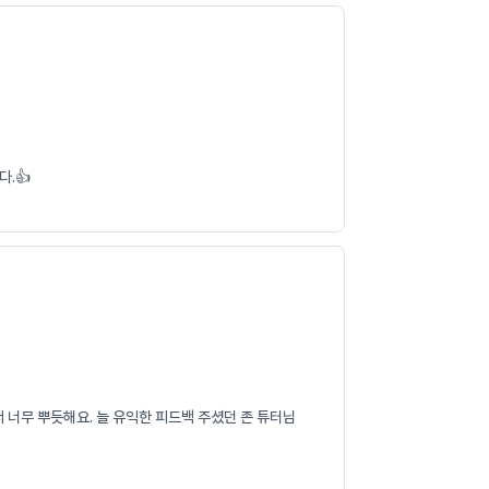
.👍
 너무 뿌듯해요. 늘 유익한 피드백 주셨던 존 튜터님