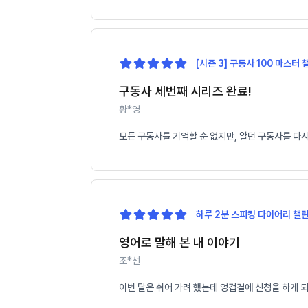
[시즌 3] 구동사 100 마스터 
구동사 세번째 시리즈 완료!
황*영
모든 구동사를 기억할 순 없지만, 알던 구동사를 다
하루 2분 스피킹 다이어리 챌린
영어로 말해 본 내 이야기
조*선
이번 달은 쉬어 가려 했는데 엉겁결에 신청을 하게 