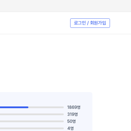
로그인 / 회원가입
1869명
319명
50명
4명