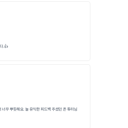
.👍
 너무 뿌듯해요. 늘 유익한 피드백 주셨던 존 튜터님