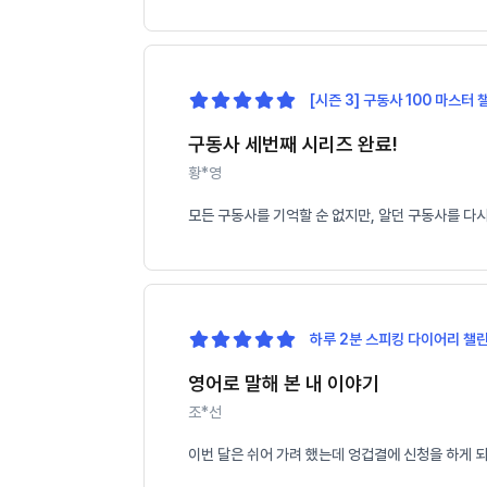
[시즌 3] 구동사 100 마스터 
구동사 세번째 시리즈 완료!
황*영
모든 구동사를 기억할 순 없지만, 알던 구동사를 다
하루 2분 스피킹 다이어리 챌린
영어로 말해 본 내 이야기
조*선
이번 달은 쉬어 가려 했는데 엉겁결에 신청을 하게 