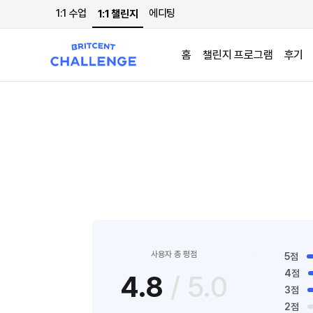
1:1 수업
에디팅
1:1 챌린지
홈
챌린지 프로그램
후기
사용자 총 평점
5점
4점
4.8
/ 5.0
3점
2점