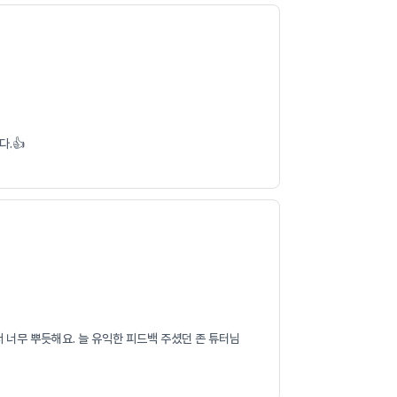
.👍
 너무 뿌듯해요. 늘 유익한 피드백 주셨던 존 튜터님