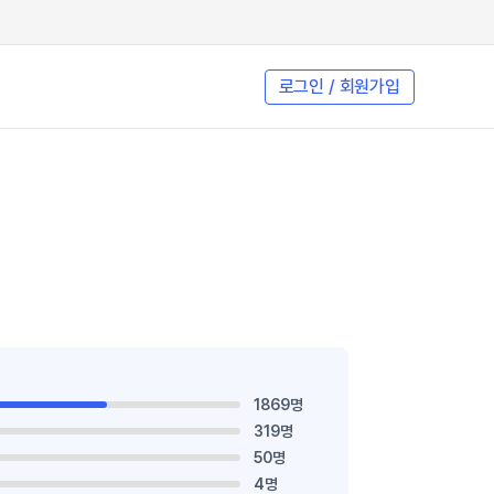
로그인 / 회원가입
1869명
319명
50명
4명