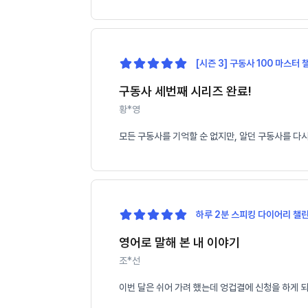
[시즌 3] 구동사 100 마스터 
구동사 세번째 시리즈 완료!
황*영
모든 구동사를 기억할 순 없지만, 알던 구동사를 다
하루 2분 스피킹 다이어리 챌린
영어로 말해 본 내 이야기
조*선
이번 달은 쉬어 가려 했는데 엉겁결에 신청을 하게 