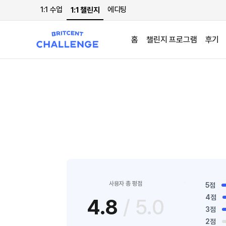
1:1 수업
에디팅
1:1 챌린지
홈
챌린지 프로그램
후기
사용자 총 평점
5점
4점
4.8
/ 5.0
3점
2점