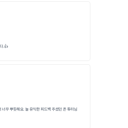
.👍
 너무 뿌듯해요. 늘 유익한 피드백 주셨던 존 튜터님