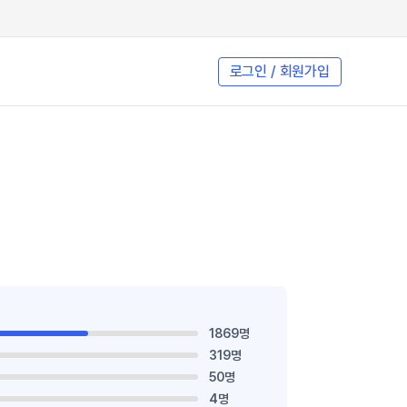
로그인 / 회원가입
1869명
319명
50명
4명