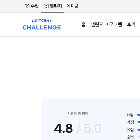
1:1 수업
에디팅
1:1 챌린지
홈
챌린지 프로그램
후기
사용자 총 평점
5점
4점
4.8
/ 5.0
3점
2점