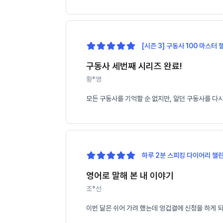
[시즌 3] 구동사 100 마스터 
구동사 세번째 시리즈 완료!
황*영
모든 구동사를 기억할 순 없지만, 알던 구동사를 다
하루 2분 스피킹 다이어리 챌린
영어로 말해 본 내 이야기
조*선
이번 달은 쉬어 가려 했는데 엉겁결에 신청을 하게 