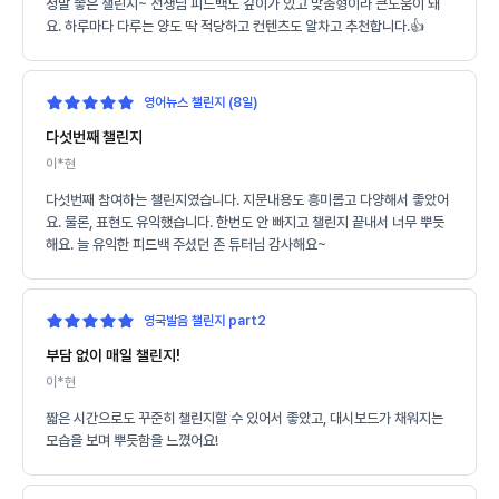
정말 좋은 챌린지~ 선생님 피드백도 깊이가 있고 맞춤형이라 큰도움이 돼
요. 하루마다 다루는 양도 딱 적당하고 컨텐츠도 알차고 추천합니다.👍
영어뉴스 챌린지 (8일)
다섯번째 챌린지
이*현
다섯번째 참여하는 챌린지였습니다. 지문내용도 흥미롭고 다양해서 좋았어
요. 물론, 표현도 유익했습니다. 한번도 안 빠지고 챌린지 끝내서 너무 뿌듯
해요. 늘 유익한 피드백 주셨던 존 튜터님 감사해요~
영국발음 챌린지 part2
부담 없이 매일 챌린지!
이*현
짧은 시간으로도 꾸준히 챌린지할 수 있어서 좋았고, 대시보드가 채워지는
모습을 보며 뿌듯함을 느꼈어요!