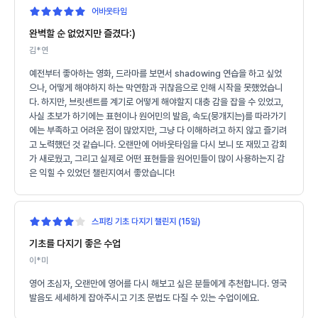
어바웃타임
완벽할 순 없었지만 즐겼다:)
김*연
예전부터 좋아하는 영화, 드라마를 보면서 shadowing 연습을 하고 싶었
으나, 어떻게 해야하지 하는 막연함과 귀찮음으로 인해 시작을 못했었습니
다. 하지만, 브릿센트를 계기로 어떻게 해야할지 대충 감을 잡을 수 있었고,
사실 초보가 하기에는 표현이나 원어민의 발음, 속도(뭉개지는)를 따라가기
에는 부족하고 어려운 점이 많았지만, 그냥 다 이해하려고 하지 않고 즐기려
고 노력했던 것 같습니다. 오랜만에 어바웃타임을 다시 보니 또 재밌고 감회
가 새로웠고, 그리고 실제로 어떤 표현들을 원어민들이 많이 사용하는지 감
은 익힐 수 있었던 챌린지여서 좋았습니다!
스피킹 기초 다지기 챌린지 (15일)
기초를 다지기 좋은 수업
이*미
영어 초심자, 오랜만에 영어를 다시 해보고 싶은 분들에게 추천합니다. 영국
발음도 세세하게 잡아주시고 기초 문법도 다질 수 있는 수업이에요.