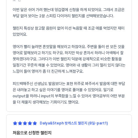
이번 달은 쉬어 가려 했는데 엉겁결에 신청을 하게 되었어요. 그래서 조금은
부담 없어 보이는 2분 스피킹 다이어리 챌린지를 선택해보았습니다.
챌린지 특성상 참고할 음원이 없어 미션 녹음할 때 조금 애를 먹었지만 재미
있었어요.
영어가 빨리 늘려면 혼잣말을 해보라고 하잖아요. 주변을 둘러 싼 모든 것을
영어로 말해보라고 하기도 하구요. 하지만 막상 혼자서 하려니 어색해서 잘
못하겠더라구요. 그러다가 이번 챌린지 덕분에 강제적으로 비슷한 활동을
일정기간 꾸준히 해볼 수 있었어요. 영어와 내 생활이 그리 멀리 있지 않다는
느낌이 들어 영어가 좀 더 친근하게 느껴졌구요.
피드백해주신 선생님도 발음보다는 표현 위주로 봐주셔서 발음에 대한 부담
은 내려놓고 하고 싶은 이야기를 영어로 풀어볼 수 있었어요. 일기로
output을 하려니 input의 부족함을 느낄 수 있어서 영어공부의 어떤 부분
을 더 채울지 생각해보는 기회이기도 했어요.
Dalya&Steph 팟캐스트 챌린지 (8일-part1)
처음으로 신청한 챌린지