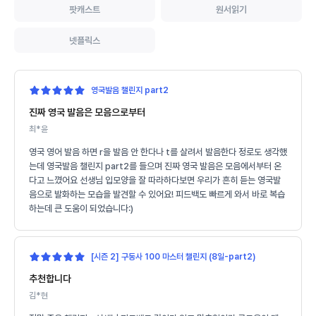
팟캐스트
원서읽기
넷플릭스
영국발음 챌린지 part2
진짜 영국 발음은 모음으로부터
최*윤
영국 영어 발음 하면 r을 발음 안 한다나 t를 살려서 발음한다 정로도 생각했
는데 영국발음 챌린지 part2를 들으며 진짜 영국 발음은 모음에서부터 온
다고 느꼈어요 선생님 입모양을 잘 따라하다보면 우리가 흔히 듣는 영국발
음으로 발화하는 모습을 발견할 수 있어요! 피드백도 빠르게 와서 바로 복습
하는데 큰 도움이 되었습니다:)
[시즌 2] 구동사 100 마스터 챌린지 (8일-part2)
추천합니다
김*현