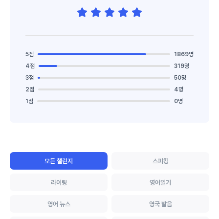
5점
1869명
4점
319명
3점
50명
2점
4명
1점
0명
모든 챌린지
스피킹
라이팅
영어일기
영어 뉴스
영국 발음