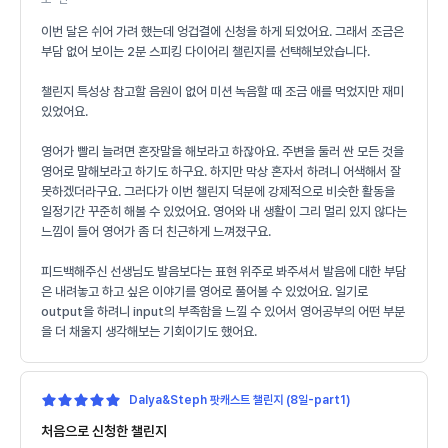
이번 달은 쉬어 가려 했는데 엉겁결에 신청을 하게 되었어요. 그래서 조금은
부담 없어 보이는 2분 스피킹 다이어리 챌린지를 선택해보았습니다.
챌린지 특성상 참고할 음원이 없어 미션 녹음할 때 조금 애를 먹었지만 재미
있었어요.
영어가 빨리 늘려면 혼잣말을 해보라고 하잖아요. 주변을 둘러 싼 모든 것을
영어로 말해보라고 하기도 하구요. 하지만 막상 혼자서 하려니 어색해서 잘
못하겠더라구요. 그러다가 이번 챌린지 덕분에 강제적으로 비슷한 활동을
일정기간 꾸준히 해볼 수 있었어요. 영어와 내 생활이 그리 멀리 있지 않다는
느낌이 들어 영어가 좀 더 친근하게 느껴졌구요.
피드백해주신 선생님도 발음보다는 표현 위주로 봐주셔서 발음에 대한 부담
은 내려놓고 하고 싶은 이야기를 영어로 풀어볼 수 있었어요. 일기로
output을 하려니 input의 부족함을 느낄 수 있어서 영어공부의 어떤 부분
을 더 채울지 생각해보는 기회이기도 했어요.
Dalya&Steph 팟캐스트 챌린지 (8일-part1)
처음으로 신청한 챌린지