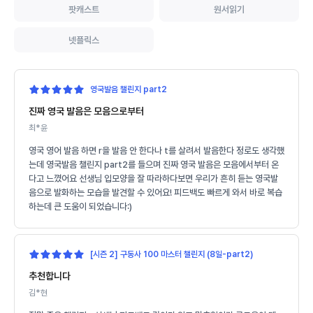
팟캐스트
원서읽기
넷플릭스
영국발음 챌린지 part2
진짜 영국 발음은 모음으로부터
최*윤
영국 영어 발음 하면 r을 발음 안 한다나 t를 살려서 발음한다 정로도 생각했
는데 영국발음 챌린지 part2를 들으며 진짜 영국 발음은 모음에서부터 온
다고 느꼈어요 선생님 입모양을 잘 따라하다보면 우리가 흔히 듣는 영국발
음으로 발화하는 모습을 발견할 수 있어요! 피드백도 빠르게 와서 바로 복습
하는데 큰 도움이 되었습니다:)
[시즌 2] 구동사 100 마스터 챌린지 (8일-part2)
추천합니다
김*현