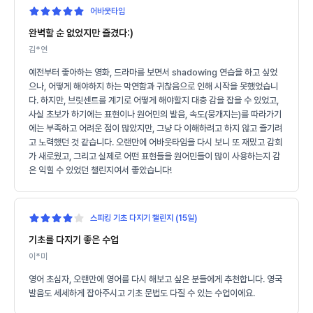
어바웃타임
완벽할 순 없었지만 즐겼다:)
김*연
예전부터 좋아하는 영화, 드라마를 보면서 shadowing 연습을 하고 싶었
으나, 어떻게 해야하지 하는 막연함과 귀찮음으로 인해 시작을 못했었습니
다. 하지만, 브릿센트를 계기로 어떻게 해야할지 대충 감을 잡을 수 있었고,
사실 초보가 하기에는 표현이나 원어민의 발음, 속도(뭉개지는)를 따라가기
에는 부족하고 어려운 점이 많았지만, 그냥 다 이해하려고 하지 않고 즐기려
고 노력했던 것 같습니다. 오랜만에 어바웃타임을 다시 보니 또 재밌고 감회
가 새로웠고, 그리고 실제로 어떤 표현들을 원어민들이 많이 사용하는지 감
은 익힐 수 있었던 챌린지여서 좋았습니다!
스피킹 기초 다지기 챌린지 (15일)
기초를 다지기 좋은 수업
이*미
영어 초심자, 오랜만에 영어를 다시 해보고 싶은 분들에게 추천합니다. 영국
발음도 세세하게 잡아주시고 기초 문법도 다질 수 있는 수업이에요.