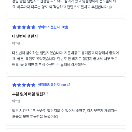
정말 좋은 챌린지~ 선생님 피드백도 깊이가 있고 맞춤형이라 큰도움이 돼
요. 하루마다 다루는 양도 딱 적당하고 컨텐츠도 알차고 추천합니다.👍
영어뉴스 챌린지 (8일)
다섯번째 챌린지
이*현
다섯번째 참여하는 챌린지였습니다. 지문내용도 흥미롭고 다양해서 좋았어
요. 물론, 표현도 유익했습니다. 한번도 안 빠지고 챌린지 끝내서 너무 뿌듯
해요. 늘 유익한 피드백 주셨던 존 튜터님 감사해요~
영국발음 챌린지 part2
부담 없이 매일 챌린지!
이*현
짧은 시간으로도 꾸준히 챌린지할 수 있어서 좋았고, 대시보드가 채워지는
모습을 보며 뿌듯함을 느꼈어요!