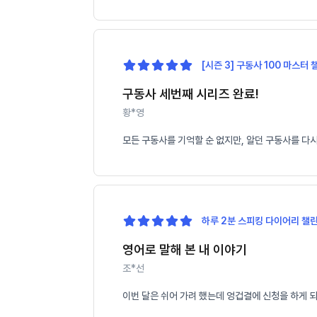
[시즌 3] 구동사 100 마스터 
구동사 세번째 시리즈 완료!
황*영
모든 구동사를 기억할 순 없지만, 알던 구동사를 다
하루 2분 스피킹 다이어리 챌린
영어로 말해 본 내 이야기
조*선
이번 달은 쉬어 가려 했는데 엉겁결에 신청을 하게 