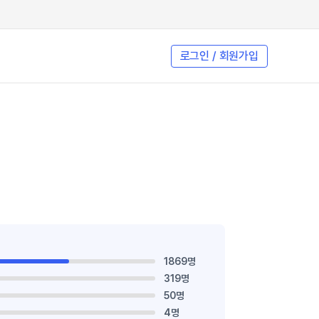
로그인 / 회원가입
1869명
319명
50명
4명