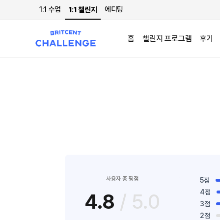
1:1 수업
에디팅
1:1 챌린지
홈
챌린지 프로그램
후기
사용자 총 평점
5점
4점
4.8
/ 5.0
3점
2점