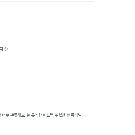
.👍
 너무 뿌듯해요. 늘 유익한 피드백 주셨던 존 튜터님