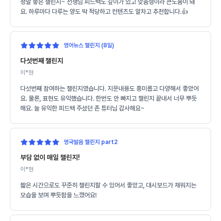
정말 좋은 챌린지~ 선생님 피드백도 깊이가 있고 맞춤형이라 큰도움이 돼
요. 하루마다 다루는 양도 딱 적당하고 컨텐츠도 알차고 추천합니다.👍
영어뉴스 챌린지 (8일)
다섯번째 챌린지
이*현
다섯번째 참여하는 챌린지였습니다. 지문내용도 흥미롭고 다양해서 좋았어
요. 물론, 표현도 유익했습니다. 한번도 안 빠지고 챌린지 끝내서 너무 뿌듯
해요. 늘 유익한 피드백 주셨던 존 튜터님 감사해요~
영국발음 챌린지 part2
부담 없이 매일 챌린지!
이*현
짧은 시간으로도 꾸준히 챌린지할 수 있어서 좋았고, 대시보드가 채워지는
모습을 보며 뿌듯함을 느꼈어요!