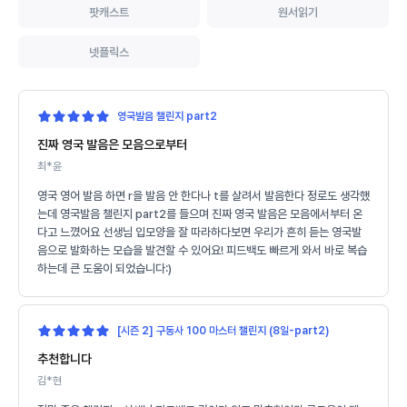
팟캐스트
원서읽기
넷플릭스
영국발음 챌린지 part2
진짜 영국 발음은 모음으로부터
최*윤
영국 영어 발음 하면 r을 발음 안 한다나 t를 살려서 발음한다 정로도 생각했
는데 영국발음 챌린지 part2를 들으며 진짜 영국 발음은 모음에서부터 온
다고 느꼈어요 선생님 입모양을 잘 따라하다보면 우리가 흔히 듣는 영국발
음으로 발화하는 모습을 발견할 수 있어요! 피드백도 빠르게 와서 바로 복습
하는데 큰 도움이 되었습니다:)
[시즌 2] 구동사 100 마스터 챌린지 (8일-part2)
추천합니다
김*현