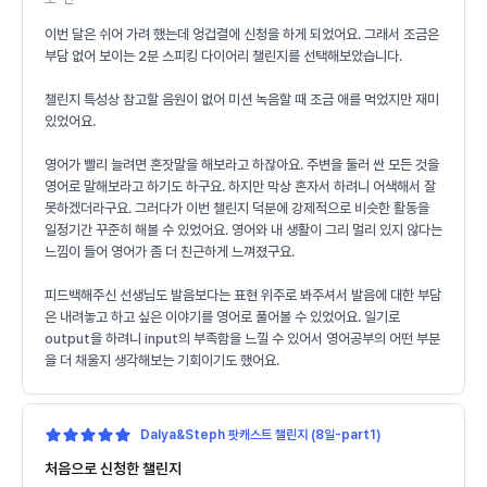
이번 달은 쉬어 가려 했는데 엉겁결에 신청을 하게 되었어요. 그래서 조금은
부담 없어 보이는 2분 스피킹 다이어리 챌린지를 선택해보았습니다.
챌린지 특성상 참고할 음원이 없어 미션 녹음할 때 조금 애를 먹었지만 재미
있었어요.
영어가 빨리 늘려면 혼잣말을 해보라고 하잖아요. 주변을 둘러 싼 모든 것을
영어로 말해보라고 하기도 하구요. 하지만 막상 혼자서 하려니 어색해서 잘
못하겠더라구요. 그러다가 이번 챌린지 덕분에 강제적으로 비슷한 활동을
일정기간 꾸준히 해볼 수 있었어요. 영어와 내 생활이 그리 멀리 있지 않다는
느낌이 들어 영어가 좀 더 친근하게 느껴졌구요.
피드백해주신 선생님도 발음보다는 표현 위주로 봐주셔서 발음에 대한 부담
은 내려놓고 하고 싶은 이야기를 영어로 풀어볼 수 있었어요. 일기로
output을 하려니 input의 부족함을 느낄 수 있어서 영어공부의 어떤 부분
을 더 채울지 생각해보는 기회이기도 했어요.
Dalya&Steph 팟캐스트 챌린지 (8일-part1)
처음으로 신청한 챌린지