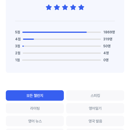
5점
1869명
4점
319명
3점
50명
2점
4명
1점
0명
모든 챌린지
스피킹
라이팅
영어일기
영어 뉴스
영국 발음