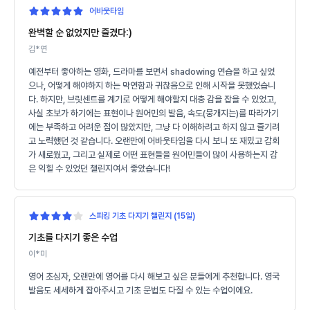
어바웃타임
완벽할 순 없었지만 즐겼다:)
김*연
예전부터 좋아하는 영화, 드라마를 보면서 shadowing 연습을 하고 싶었
으나, 어떻게 해야하지 하는 막연함과 귀찮음으로 인해 시작을 못했었습니
다. 하지만, 브릿센트를 계기로 어떻게 해야할지 대충 감을 잡을 수 있었고,
사실 초보가 하기에는 표현이나 원어민의 발음, 속도(뭉개지는)를 따라가기
에는 부족하고 어려운 점이 많았지만, 그냥 다 이해하려고 하지 않고 즐기려
고 노력했던 것 같습니다. 오랜만에 어바웃타임을 다시 보니 또 재밌고 감회
가 새로웠고, 그리고 실제로 어떤 표현들을 원어민들이 많이 사용하는지 감
은 익힐 수 있었던 챌린지여서 좋았습니다!
스피킹 기초 다지기 챌린지 (15일)
기초를 다지기 좋은 수업
이*미
영어 초심자, 오랜만에 영어를 다시 해보고 싶은 분들에게 추천합니다. 영국
발음도 세세하게 잡아주시고 기초 문법도 다질 수 있는 수업이에요.