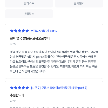
팟캐스트
원서읽기
넷플릭스
영국발음 챌린지 part2
진짜 영국 발음은 모음으로부터
최*윤
영국 영어 발음 하면 r을 발음 안 한다나 t를 살려서 발음한다 정로도 생각했
는데 영국발음 챌린지 part2를 들으며 진짜 영국 발음은 모음에서부터 온
다고 느꼈어요 선생님 입모양을 잘 따라하다보면 우리가 흔히 듣는 영국발
음으로 발화하는 모습을 발견할 수 있어요! 피드백도 빠르게 와서 바로 복습
하는데 큰 도움이 되었습니다:)
[시즌 2] 구동사 100 마스터 챌린지 (8일-part2)
추천합니다
김*현