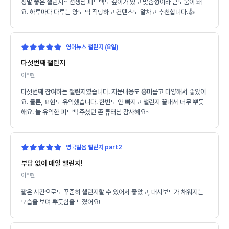
정말 좋은 챌린지~ 선생님 피드백도 깊이가 있고 맞춤형이라 큰도움이 돼
요. 하루마다 다루는 양도 딱 적당하고 컨텐츠도 알차고 추천합니다.👍
영어뉴스 챌린지 (8일)
다섯번째 챌린지
이*현
다섯번째 참여하는 챌린지였습니다. 지문내용도 흥미롭고 다양해서 좋았어
요. 물론, 표현도 유익했습니다. 한번도 안 빠지고 챌린지 끝내서 너무 뿌듯
해요. 늘 유익한 피드백 주셨던 존 튜터님 감사해요~
영국발음 챌린지 part2
부담 없이 매일 챌린지!
이*현
짧은 시간으로도 꾸준히 챌린지할 수 있어서 좋았고, 대시보드가 채워지는
모습을 보며 뿌듯함을 느꼈어요!