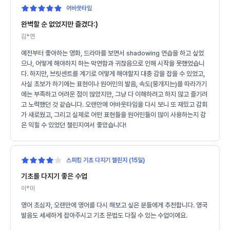
어바웃타임
완벽할 순 없었지만 즐겼다:)
김*연
예전부터 좋아하는 영화, 드라마를 보면서 shadowing 연습을 하고 싶었
으나, 어떻게 해야하지 하는 막연함과 귀찮음으로 인해 시작을 못했었습니
다. 하지만, 브릿센트를 계기로 어떻게 해야할지 대충 감을 잡을 수 있었고,
사실 초보가 하기에는 표현이나 원어민의 발음, 속도(뭉개지는)를 따라가기
에는 부족하고 어려운 점이 많았지만, 그냥 다 이해하려고 하지 않고 즐기려
고 노력했던 것 같습니다. 오랜만에 어바웃타임을 다시 보니 또 재밌고 감회
가 새로웠고, 그리고 실제로 어떤 표현들을 원어민들이 많이 사용하는지 감
은 익힐 수 있었던 챌린지여서 좋았습니다!
스피킹 기초 다지기 챌린지 (15일)
기초를 다지기 좋은 수업
이*미
영어 초심자, 오랜만에 영어를 다시 해보고 싶은 분들에게 추천합니다. 영국
발음도 세세하게 잡아주시고 기초 문법도 다질 수 있는 수업이에요.