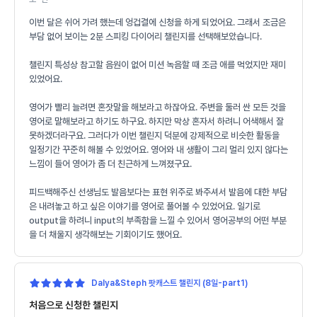
이번 달은 쉬어 가려 했는데 엉겁결에 신청을 하게 되었어요. 그래서 조금은
부담 없어 보이는 2분 스피킹 다이어리 챌린지를 선택해보았습니다.
챌린지 특성상 참고할 음원이 없어 미션 녹음할 때 조금 애를 먹었지만 재미
있었어요.
영어가 빨리 늘려면 혼잣말을 해보라고 하잖아요. 주변을 둘러 싼 모든 것을
영어로 말해보라고 하기도 하구요. 하지만 막상 혼자서 하려니 어색해서 잘
못하겠더라구요. 그러다가 이번 챌린지 덕분에 강제적으로 비슷한 활동을
일정기간 꾸준히 해볼 수 있었어요. 영어와 내 생활이 그리 멀리 있지 않다는
느낌이 들어 영어가 좀 더 친근하게 느껴졌구요.
피드백해주신 선생님도 발음보다는 표현 위주로 봐주셔서 발음에 대한 부담
은 내려놓고 하고 싶은 이야기를 영어로 풀어볼 수 있었어요. 일기로
output을 하려니 input의 부족함을 느낄 수 있어서 영어공부의 어떤 부분
을 더 채울지 생각해보는 기회이기도 했어요.
Dalya&Steph 팟캐스트 챌린지 (8일-part1)
처음으로 신청한 챌린지