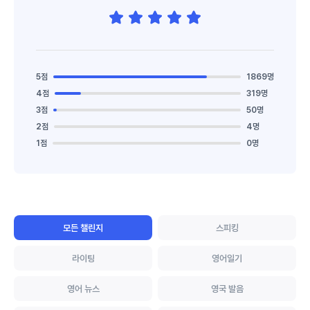
5점
1869명
4점
319명
3점
50명
2점
4명
1점
0명
모든 챌린지
스피킹
라이팅
영어일기
영어 뉴스
영국 발음