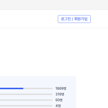
로그인 / 회원가입
1869명
319명
50명
4명