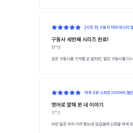
[시즌 3] 구동사 100 마스터 
구동사 세번째 시리즈 완료!
황*영
모든 구동사를 기억할 순 없지만, 알던 구동사를 다
하루 2분 스피킹 다이어리 챌린
영어로 말해 본 내 이야기
조*선
이번 달은 쉬어 가려 했는데 엉겁결에 신청을 하게 