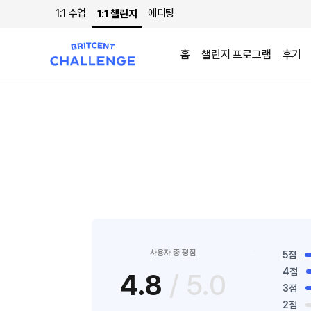
1:1 수업
에디팅
1:1 챌린지
홈
챌린지 프로그램
후기
사용자 총 평점
5점
4점
4.8
/ 5.0
3점
2점