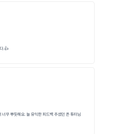
.👍
 너무 뿌듯해요. 늘 유익한 피드백 주셨던 존 튜터님