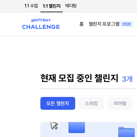
1:1 수업
에디팅
1:1 챌린지
홈
챌린지 프로그램
모집중
현재 모집 중인 챌린지
3개
모든 챌린지
스피킹
라이팅