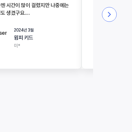
엔 시간이 많이 걸렸지만 나중에는
내가 하고 싶은 말
도 생겼구요.
표현되는지를 배우
히 저는 15일 다 성공은 못했는데,
요.
 중간 빼먹은 날도 있지만
확실히 교정을 해주
2024년 3월
2024년 
이 부담없어서 책 한 권을 읽는 건
기부여가 되더라구
윔피 키드
영어 일
했습니다!
6월달도 신청 합니
미*
강*원
 성취감도 얻으면서 피드백도 받으
정말 좋았어요.