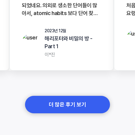
되었네요. 의외로 생소한 단어들이 많
처음
아서, atomic habits 보다 단어 찾는
요령
데 시간이 좀 더 소요되는 것 같지만, 내
솔직
용이 재미있어서 매일매일 조금씩 읽고
중간
2023년 12월
있습니다. 선생님의 다정한 feedback
분량
해리포터와 비밀의 방 -
이 매일 기다려지는 매직입니다:) Part
성공
Part 1
3까지 완독하고 싶어요.
그런
이*진
니 
더 많은 후기 보기