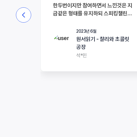
한두번이지만 참여하면서 느낀것은 지
금같은 형태를 유지하되 스피킹챌린지
처럼 유용한 한두문장을 선생님께서 녹
음해주시면 따라 읽는 연습도 두어번
2023년 6월
포함되면 좋을것 같아요^^
원서읽기 - 찰리와 초콜릿
공장
석*민