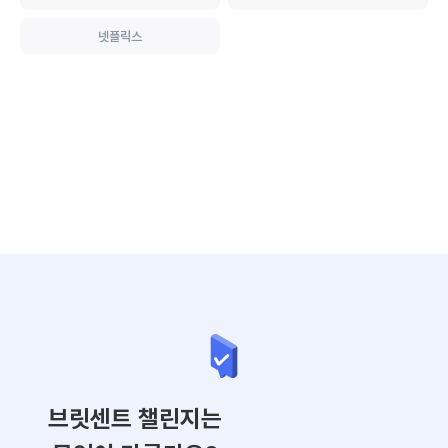
넷플릭스
브릿센트 챌린지는