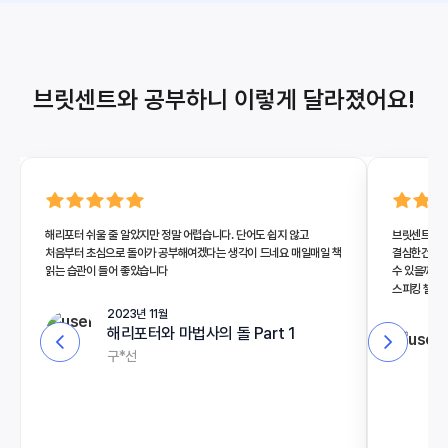
브릿센트와 공부하니 이렇게 달라졌어요!
해리포터 쉬울 줄 알았지만 정말 어렵습니다. 단어도 쉽지 않고
브릿센트를 
처음부터 초심으로 돌아가 공부해여겠다는 생각이 드네요 매일매일 책
결심한건 이번
읽는 습관이 들어 좋았습니다
수 있을까?'
스피킹 챌린지
생각만 드네요
2023년 11월
월~금은 일
해리포터와 마법사의 돌 Part 1
1:1로 밀착
구*선
있는지도 몰랐
챌린지가 영