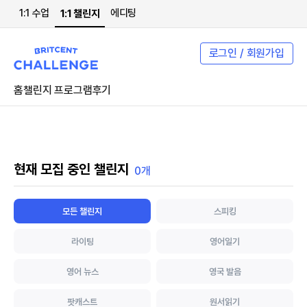
1:1 수업
에디팅
1:1 챌린지
로그인 / 회원가입
홈
챌린지 프로그램
후기
현재 모집 중인 챌린지
0개
모든 챌린지
스피킹
라이팅
영어일기
영어 뉴스
영국 발음
팟캐스트
원서읽기