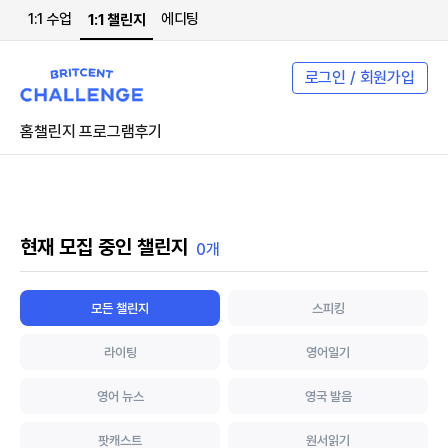
1:1 수업
에디팅
1:1 챌린지
로그인 / 회원가입
홈
챌린지 프로그램
후기
현재 모집 중인 챌린지
0개
모든 챌린지
스피킹
라이팅
영어일기
영어 뉴스
영국 발음
팟캐스트
원서읽기