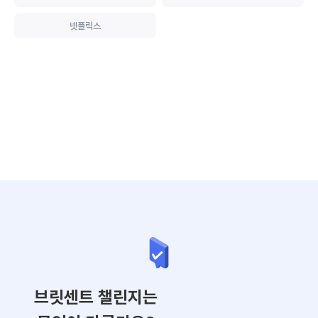
넷플릭스
브릿센트 챌린지는