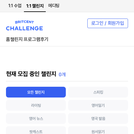
1:1 수업
에디팅
1:1 챌린지
로그인 / 회원가입
홈
챌린지 프로그램
후기
현재 모집 중인 챌린지
0개
모든 챌린지
스피킹
라이팅
영어일기
영어 뉴스
영국 발음
팟캐스트
원서읽기