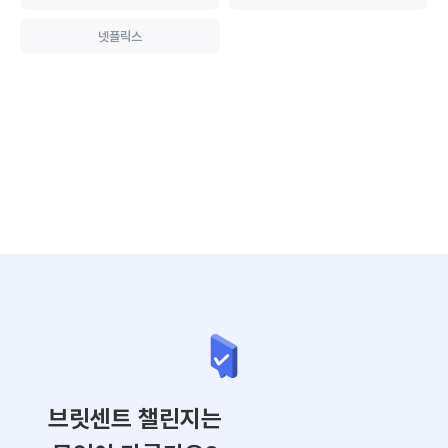
넷플릭스
브릿센트 챌린지는