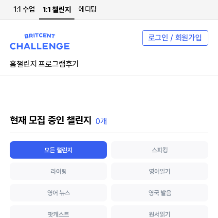
1:1 수업
에디팅
1:1 챌린지
로그인 / 회원가입
홈
챌린지 프로그램
후기
현재 모집 중인 챌린지
0개
모든 챌린지
스피킹
라이팅
영어일기
영어 뉴스
영국 발음
팟캐스트
원서읽기