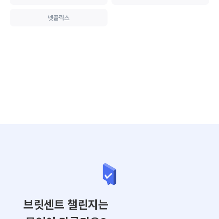
넷플릭스
브릿센트 챌린지는